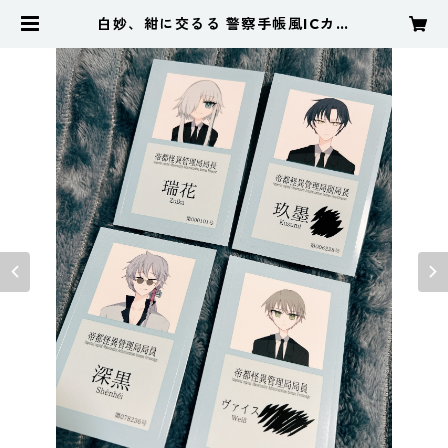
白妙、紺に交るる 警察手帳風ICカー
ドシールセット | HorribleShop