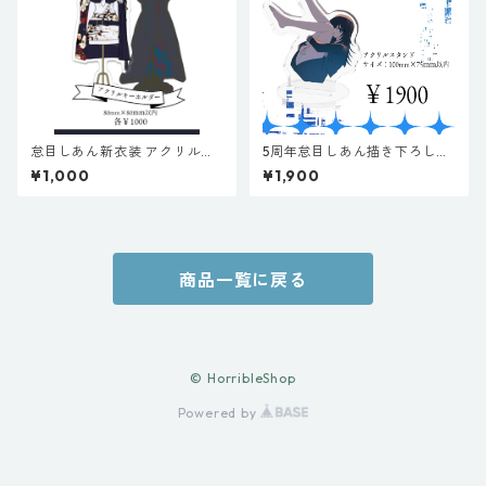
怠目しあん新衣装 アクリルキ
5周年怠目しあん描き下ろしア
ーホルダー
クリルスタンド（カラー）
¥1,000
¥1,900
商品一覧に戻る
© HorribleShop
Powered by