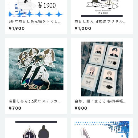
5周年怠目しあん描き下ろしア
怠目しあん旧衣装 アクリルキ
クリルスタンド（白黒）
ーホルダー
¥1,900
¥1,000
怠目しあん3.5周年ステッカー
白妙、紺に交るる 警察手帳風I
セット
Cカードシールセット
¥700
¥800