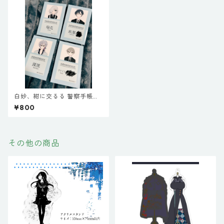
白妙、紺に交るる 警察手帳風I
Cカードシールセット
¥800
その他の商品