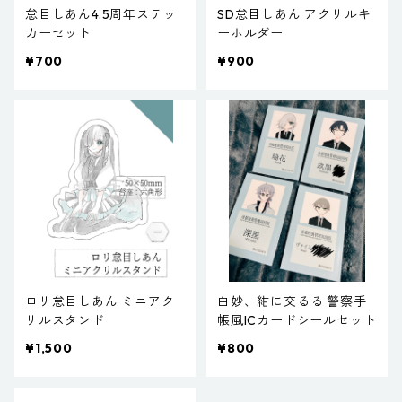
怠目しあん4.5周年ステッ
SD怠目しあん アクリルキ
カーセット
ーホルダー
¥700
¥900
ロリ怠目しあん ミニアク
白妙、紺に交るる 警察手
リルスタンド
帳風ICカードシールセット
¥1,500
¥800